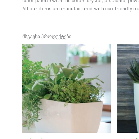
color palette with the colors crystal, pistachio, pow
All our items are manufactured with eco-friendly ma
მსგავსი პროდუქტები
This
product
has
multiple
variants.
The
options
may
be
chosen
on
the