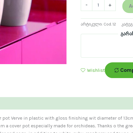
-
+
A
არტიკული:
Cod. 12
კატე
გარა
Com
Wishlist
 pot Verve in plastic with gloss finishing wit diameter of 13cm
m a cover pot especially made for orchideas. Thanks o the grea