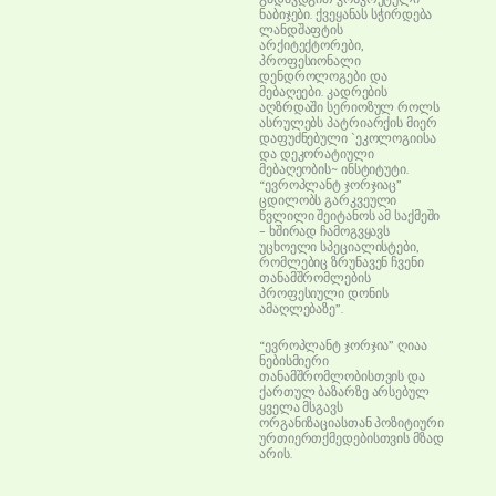
ნაბიჯები. ქვეყანას სჭირდება
ლანდშაფტის
არქიტექტორები,
პროფესიონალი
დენდროლოგები და
მებაღეები. კადრების
აღზრდაში სერიოზულ როლს
ასრულებს პატრიარქის მიერ
დაფუძნებული `ეკოლოგიისა
და დეკორატიული
მებაღეობის~ ინსტიტუტი.
“ევროპლანტ ჯორჯიაც”
ცდილობს გარკვეული
წვლილი შეიტანოს ამ საქმეში
– ხშირად ჩამოგვყავს
უცხოელი სპეციალისტები,
რომლებიც ზრუნავენ ჩვენი
თანამშრომლების
პროფესიული დონის
ამაღლებაზე”.
“ევროპლანტ ჯორჯია” ღიაა
ნებისმიერი
თანამშრომლობისთვის და
ქართულ ბაზარზე არსებულ
ყველა მსგავს
ორგანიზაციასთან პოზიტიური
ურთიერთქმედებისთვის მზად
არის.