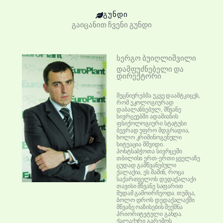
ᲒᲣᲜᲓᲘ
გაიცანით ჩვენი გუნდი
სერგო ბუიღლიშვილი
დამფუძნებელი და
დირექტორი
მეცნიერებმა უკვე დაამტკიცეს,
რომ ეკოლოგიურად
დაბალანსებულ, მწვანე
სივრცეებში ადამიანის
ფსიქოლოგიური სტატუსი
ბევრად უფრო მდგრადია,
ხოლო კრიმინოგენული
სიტუაცია მშვიდი.
პოსტსაბჭოთა სივრცეში
თბილისი ერთ-ერთი ყველაზე
ცუდად გამწვანებული
ქალაქია, ეს მაშინ, როცა
საქართველოს დედაქალაქი
თავისი მწვანე საფარით
მუდამ გამოირჩეოდა. თუმცა,
ბოლო დროს დედაქალაქში
მწვანე ოაზისების შექმნა
პრიორიტეტული გახდა.
ქალაქური გარემოს