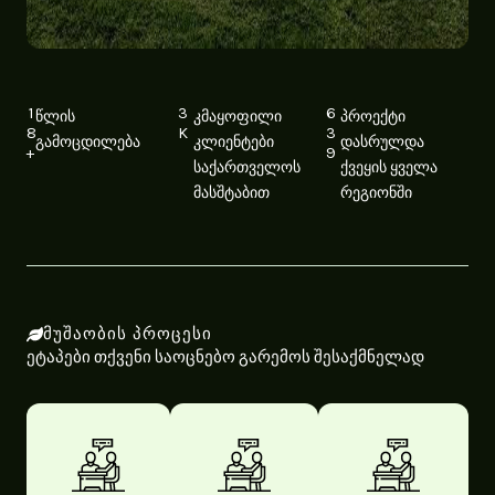
1
3
6
წლის
კმაყოფილი
პროექტი
8
K
3
გამოცდილება
კლიენტები
დასრულდა
+
9
საქართველოს
ქვეყის ყველა
მასშტაბით
რეგიონში
ᲛᲣᲨᲐᲝᲑᲘᲡ ᲞᲠᲝᲪᲔᲡᲘ
ეტაპები თქვენი საოცნებო გარემოს შესაქმნელად