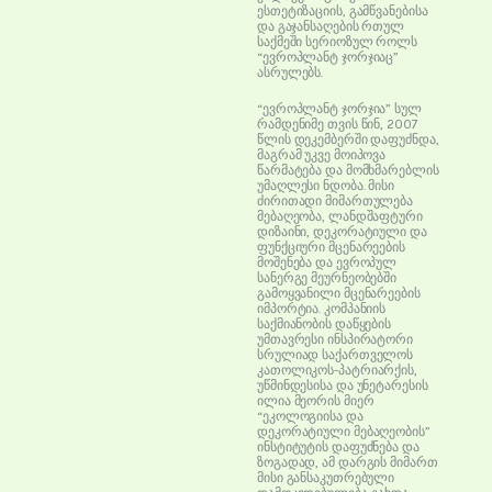
ესთეტიზაციის, გამწვანებისა
და გაჯანსაღების რთულ
საქმეში სერიოზულ როლს
“ევროპლანტ ჯორჯიაც”
ასრულებს.
“ევროპლანტ ჯორჯია” სულ
რამდენიმე თვის წინ, 2007
წლის დეკემბერში დაფუძნდა,
მაგრამ უკვე მოიპოვა
წარმატება და მომხმარებლის
უმაღლესი ნდობა. მისი
ძირითადი მიმართულება
მებაღეობა, ლანდშაფტური
დიზაინი, დეკორატიული და
ფუნქციური მცენარეების
მოშენება და ევროპულ
სანერგე მეურნეობებში
გამოყვანილი მცენარეების
იმპორტია. კომპანიის
საქმიანობის დაწყების
უმთავრესი ინსპირატორი
სრულიად საქართველოს
კათოლიკოს-პატრიარქის,
უწმინდესისა და უნეტარესის
ილია მეორის მიერ
“ეკოლოგიისა და
დეკორატიული მებაღეობის”
ინსტიტუტის დაფუძნება და
ზოგადად, ამ დარგის მიმართ
მისი განსაკუთრებული