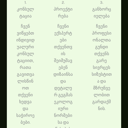
1.
2.
3.
კონსულ
პროექტი
განხორც
ტაცია
რება
იელება
ჩვენ
ჩვენი
ჩვენი
ვიწყებთ
ექსპერტ
პროფესი
ინდივიდ
ები
ონალთა
უალური
თქვენთვ
გუნდი
კონსულ
ის
თქვენს
ტაციით,
შეიმუშავ
გარე
რათა
ებენ
სივრცეს
გავითვა
დიზაინსა
სიზუსტით
ლისწინ
და
ა და
ოთ
დეტალუ
მზრუნვე
თქვენი
რ გეგმას
ლობით
ხედვა
ეკოლოგ
გარდაქმ
და
იური
ნის.
საჭიროე
ნორმები
ბები.
სა და