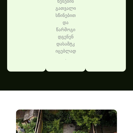
წესების
გათვალი
სწინებით
და
წარმოგი
დგენენ
დასამტკ
იცებლად
.