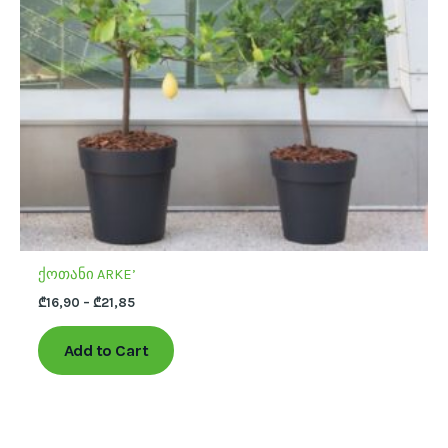
may
be
chosen
on
the
product
page
ქოთანი ARKE’
₾
16,90
–
₾
21,85
Add to Cart