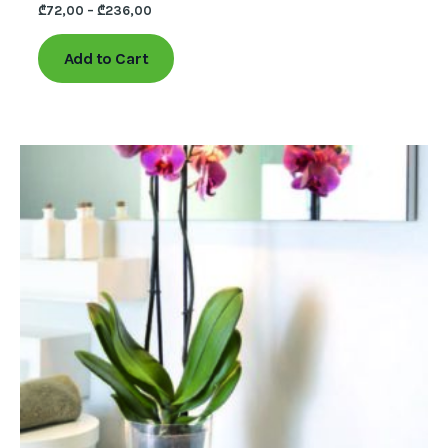
₾
72,00
–
₾
236,00
Add to Cart