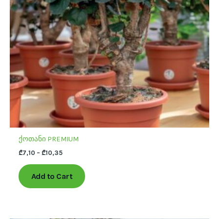
options
may
be
chosen
on
the
product
page
ქოთანი PREMIUM
₾
7,10
–
₾
10,35
Add to Cart