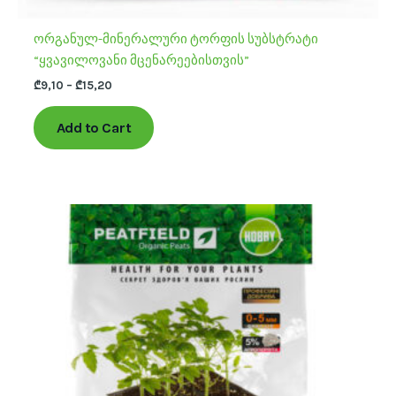
ორგანულ-მინერალური ტორფის სუბსტრატი
“ყვავილოვანი მცენარეებისთვის”
₾
9,10
–
₾
15,20
Add to Cart
Price
This
range:
product
₾12,00
has
through
₾21,00
multiple
variants.
The
options
may
be