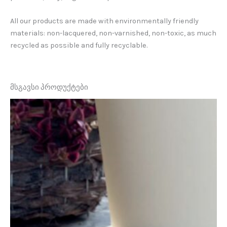
All our products are made with environmentally friendly
materials: non-lacquered, non-varnished, non-toxic, as much
recycled as possible and fully recyclable.
მსგავსი პროდუქტები
This
product
has
multiple
variants.
The
options
may
be
chosen
on