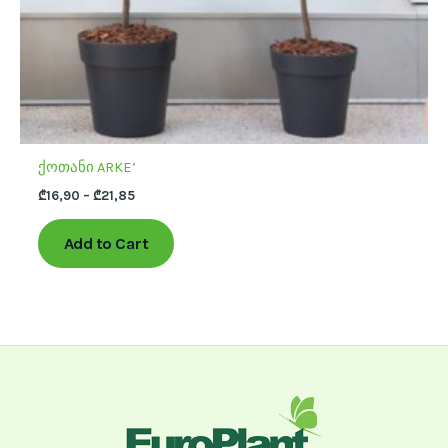
the
product
page
ქოთანი ARKE’
₾
16,90
–
₾
21,85
Add to Cart