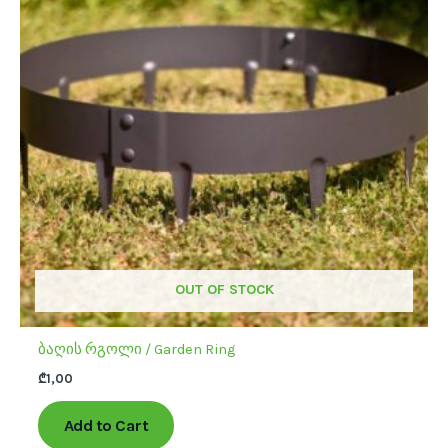
multiple
variants.
The
options
may
be
chosen
on
the
product
page
OUT OF STOCK
ბაღის რგოლი / Garden Ring
₾
1,00
Add to Cart