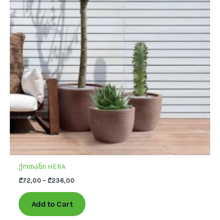
variants.
The
options
may
be
chosen
on
the
product
page
ქოთანი HERA
₾
72,00
–
₾
236,00
Add to Cart