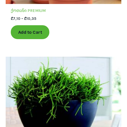
ქოთანი PREMIUM
₾
7,10
–
₾
10,35
Add to Cart
This
product
has
multiple
variants.
The
options
may
be
chosen