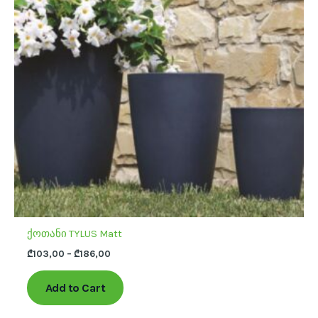
variants.
The
options
may
be
chosen
on
the
product
page
ქოთანი TYLUS Matt
₾
103,00
–
₾
186,00
Add to Cart