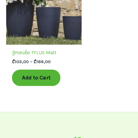
variants.
The
options
may
be
chosen
ქოთანი TYLUS Matt
on
the
₾
103,00
–
₾
186,00
product
page
Add to Cart