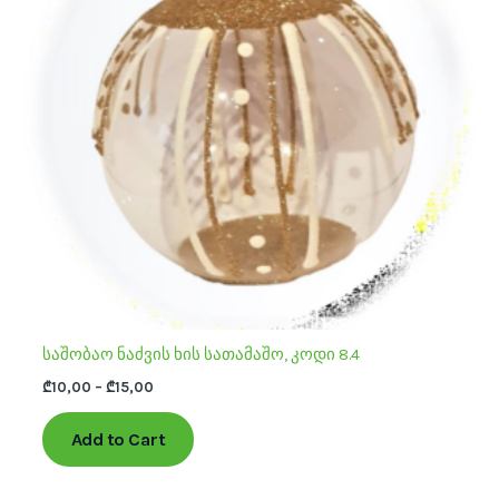
The
options
may
be
chosen
on
the
product
page
საშობაო ნაძვის ხის სათამაშო, კოდი 8.4
₾
10,00
–
₾
15,00
Add to Cart