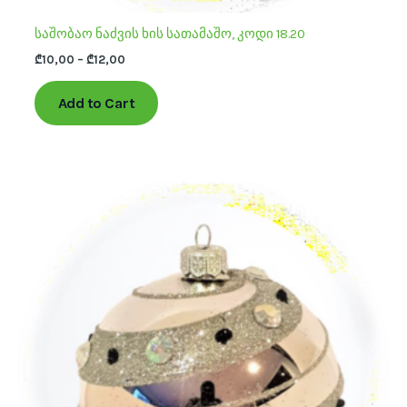
საშობაო ნაძვის ხის სათამაშო, კოდი 18.20
₾
10,00
–
₾
12,00
Add to Cart
This
product
has
multiple
variants.
The
options
may
be
chosen