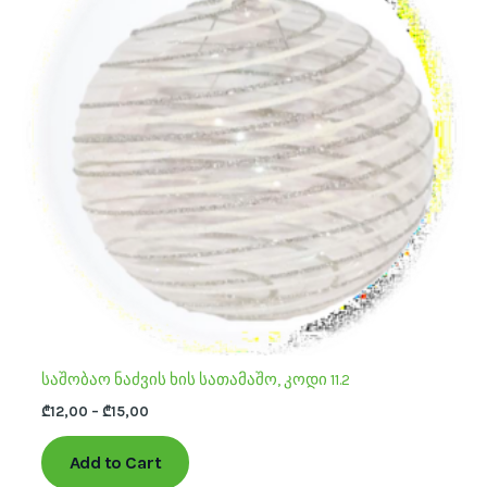
multiple
variants.
The
options
may
be
chosen
on
the
product
page
საშობაო ნაძვის ხის სათამაშო, კოდი 11.2
₾
12,00
–
₾
15,00
Add to Cart