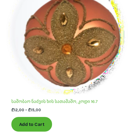
variants.
The
options
may
be
chosen
on
the
product
page
საშობაო ნაძვის ხის სათამაშო, კოდი 16.7
₾
12,00
–
₾
15,00
Add to Cart